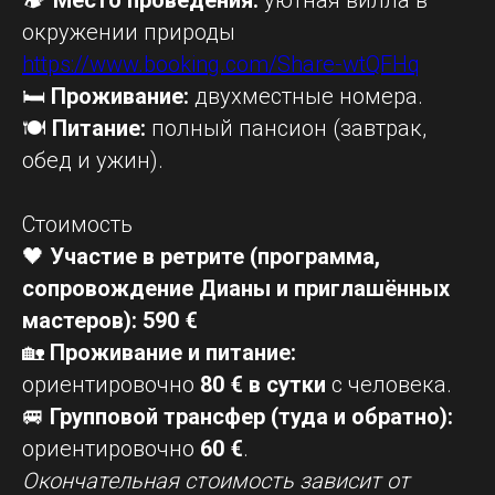
🏕
Место проведения:
уютная вилла в
окружении природы
https://www.booking.com/Share-wtQFHq
🛏
Проживание:
двухместные номера.
🍽
Питание:
полный пансион (завтрак,
обед и ужин).
Стоимость
🖤
Участие в ретрите (программа,
сопровождение Дианы и приглашённых
мастеров):
590 €
🏡
Проживание и питание:
ориентировочно
80 € в сутки
с человека.
🚐
Групповой трансфер (туда и обратно):
ориентировочно
60 €
.
Окончательная стоимость зависит от